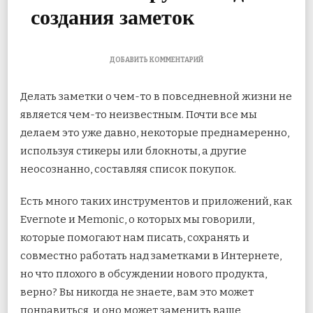
создания заметок
К
ДОБАВИТЬ КОММЕНТАРИЙ
ЗАПИСИ
ОБЗОР
Делать заметки о чем-то в повседневной жизни не
ZOHO
NOTEBOOK,
является чем-то неизвестным. Почти все мы
МНОГОФУНКЦИОНАЛЬНОГО
делаем это уже давно, некоторые преднамеренно,
ОНЛАЙН-
ИНСТРУМЕНТА
используя стикеры или блокноты, а другие
ДЛЯ
СОЗДАНИЯ
неосознанно, составляя список покупок.
ЗАМЕТОК
Есть много таких инструментов и приложений, как
Evernote и Memonic, о которых мы говорили,
которые помогают нам писать, сохранять и
совместно работать над заметками в Интернете,
но что плохого в обсуждении нового продукта,
верно? Вы никогда не знаете, вам это может
понравиться, и оно может заменить ваше