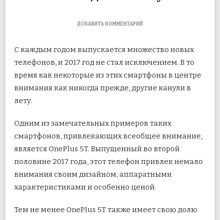
К
ДОБАВИТЬ КОММЕНТАРИЙ
ЗАПИСИ
SAMSUNG
С каждым годом выпускается множество новых
GALAXY
A8+
телефонов, и 2017 год не стал исключением. В то
ПРОТИВ
время как некоторые из этих смартфоны в центре
ONEPLUS
5T:
внимания как никогда прежде, другие канули в
КАКОЙ
ИЗ
лету.
НИХ
ВЫ
Одним из замечательных
примеров таких
ДОЛЖНЫ
КУПИТЬ
смартфонов, привлекающих всеобщее внимание,
является OnePlus 5T. Выпущенный во второй
половине 2017 года, этот телефон привлек немало
внимания своим дизайном, аппаратными
характеристиками и особенно ценой.
Тем не менее OnePlus 5T также имеет свою долю