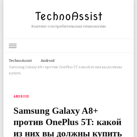
TechnoAssist
Контент о потребительских технологиях
TechnoAssist
Android
Samsung Galaxy A8+ против OnePlus 5T: какой из них вы должны
купить
ANDROID
Samsung Galaxy A8+
против OnePlus 5T: какой
из них вы должны купить