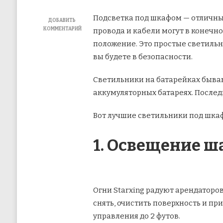
Подсветка под шкафом — отличны
ДОБАВИТЬ
КОММЕНТАРИЙ
провода и кабели могут в конечно
К
положение. Это простые светильн
ЗАПИСИ
ТОП
вы будете в безопасности.
6
СВЕТИЛЬНИКОВ
Светильники на батарейках бываю
ПОД
ШКАФАМИ
аккумуляторных батареях. После
С
БАТАРЕЙНЫМ
ПИТАНИЕМ
Вот лучшие светильники под шкаф
1. Освещение ш
Огни Starxing радуют арендаторов
снять, очистить поверхность и п
управления до 2 футов.