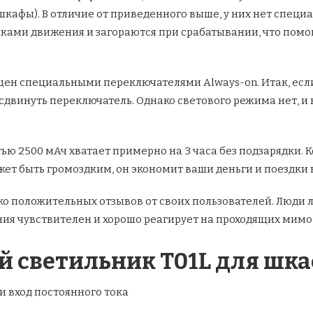
шкафы). В отличие от приведенного выше, у них нет специ
ками движения и загораются при срабатывании, что помог
ащен специальными переключателями Always-on. Итак, если
двинуть переключатель. Однако светового режима нет, и 
ью 2500 мАч хватает примерно на 3 часа без подзарядки. 
жет быть громоздким, он экономит ваши деньги и поездки 
ко положительных отзывов от своих пользователей. Люди 
ения чувствителен и хорошо реагирует на проходящих мимо
й светильник T01L для шк
 и вход постоянного тока