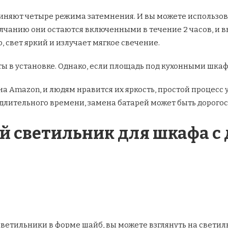
диняют четыре режима затемнения. И вы можете использов
лчанию они остаются включенными в течение 2 часов, и в
 свет яркий и излучает мягкое свечение.
ты в установке. Однако, если площадь под кухонными шкаф
а Amazon, и людям нравится их яркость, простой процесс у
 длительного времени, замена батарей может быть дорого
й светильник для шкафа с
ветильники в форме шайб, вы можете взглянуть на светиль