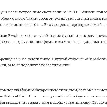
: у нас есть встроенные светильники EZVALO. Изюминкой 
беих сторон. Таким образом, когда свет разрядится, вы мо
ости снимать весь блок. В то же время перезаряжаемый в
ми Ezvalo включает в себя такие функции, как регулируе
но для шкафов и под шкафами, и вы можете регулировать я
ороже, чем их аналоги выше. С другой стороны, они работа
ки, вам не подойдут эти светильники.
ков под шкафами с батарейным питанием, которые вы може
 Brilliant Evolution — ваш лучший выбор. Однако, если вы
фы выглядели стильно, вам подойдут светильники Ezvalo 