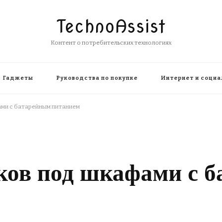
TechnoAssist
Контент о потребительских технологиях
Гаджеты
Руководства по покупке
Интернет и социа
ами с батарейным питанием
иков под шкафами с 