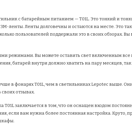
ильник с батарейным питанием — T01L. Это тонкий и тонк
M-ленты. Ленты долговечны и остаются на месте. Это так
сколько пользователей поддержали это в своих обзорах. В
ыми режимами. Вы можете оставить свет включенным все вр
ния, батарей внутри должно хватить на пару месяцев, так
чше в фонарях T01L, чем в светильниках Lepotec выше. Он
 своих отзывах.
 T01L заключается в том, что он оснащен входом постоянно
ия, если вам нужна более постоянная настройка. Круто, п
шкафы.