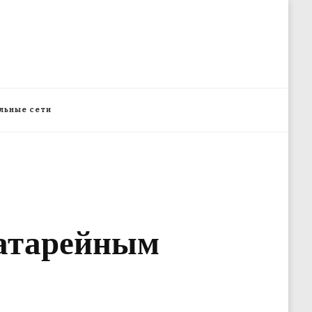
льные сети
батарейным