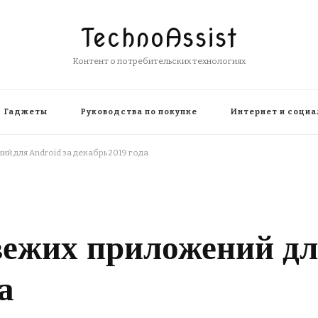
TechnoAssist
Контент о потребительских технологиях
Гаджеты
Руководства по покупке
Интернет и социа
й для Android за декабрь 2019 года
вежих приложений дл
а