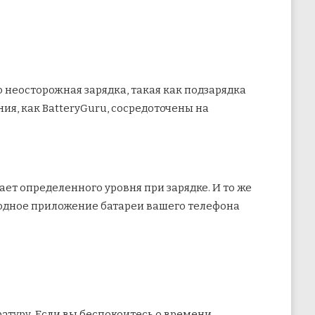
неосторожная зарядка, такая как подзарядка
ия, как BatteryGuru, сосредоточены на
ет определенного уровня при зарядке. И то же
 родное приложение батареи вашего телефона
атуру. Если вы беспокоитесь о времени