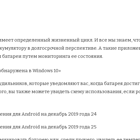
меет определенный жизненный цикл. И все мы знаем, что 
кумулятору в долгосрочной перспективе. А такие приложен
 батареи путем мониторинга ее состояния.
ильников, которые уведомляют вас, когда батарея достига
того, вы также можете увидеть схему использования, если
изировать батарею или, среди прочего, увидеть ее темпер