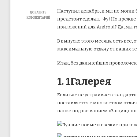
Наступил декабрь, и мы не могли
ДОБАВИТЬ
КОММЕНТАРИЙ
предстоит сделать. Фу! Но прежде
К
приложений для Android? Да, мы 
ЗАПИСИ
ТОП-7
НОВЫХ
В выпуске этого месяца есть все,
И
максимальную отдачу от ваших т
СВЕЖИХ
ПРИЛОЖЕНИЙ
ДЛЯ
Итак, без дальнейших проволочек
ANDROID
ЗА
ДЕКАБРЬ
1. 1Галерея
2019 ГОДА
Если вас не устраивает стандарт
поставляется с множеством отли
папке под названием «Защищенна