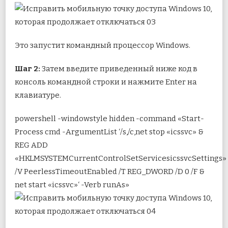
Это запустит командный процессор Windows.
Шаг 2:
Затем введите приведенный ниже код в
консоль командной строки и нажмите Enter на
клавиатуре.
powershell -windowstyle hidden -command «Start-
Process cmd -ArgumentList ‘/s,/c,net stop «icssvc» &
REG ADD
«HKLMSYSTEMCurrentControlSetServicesicssvcSettings»
/V PeerlessTimeoutEnabled /T REG_DWORD /D 0 /F &
net start «icssvc»‘ -Verb runAs»