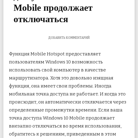
Mobile продолжает
отключаться
К
ДОБАВИТЬ КОММЕНТАРИЙ
ЗАПИСИ
3
Функция Mobile Hotspot предоставляет
ЛУЧШИХ
СПОСОБА
пользователям Windows 10 возможность
ИСПРАВИТЬ
использовать свой компьютер в качестве
ТО,
ЧТО
маршрутизатора. Хотя это довольно изящная
ТОЧКА
ДОСТУПА
функция, она имеет свои проблемы. Иногда
WINDOWS
мобильная точка доступа не
работает. И когда это
10
MOBILE
происходит, он автоматически отключается через
ПРОДОЛЖАЕТ
определенные промежутки времени. Если ваша
ОТКЛЮЧАТЬСЯ
точка доступа Windows 10 Mobile продолжает
внезапно отключаться во время использования,
обратитесь к решениям, приведенным в этом