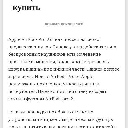
купить
К
ДОБАВИТЬ КОММЕНТАРИЙ
ЗАПИСИ
5
Apple AirPods Pro 2 очень похожи на своих
ЛУЧШИХ
ЧЕХЛОВ
предшественников. Однако у этих действительно
И
беспроводных наушников есть маленькие
ЧЕХЛОВ
APPLE
приятные изменения, такие как отверстие для
AIRPODS
PRO
шнурка и динамик в нижней части. Однако, вопрос
2,
зарядки для
Новые AirPods Pro от Apple
КОТОРЫЕ
ВЫ
подвержены появлению микроцарапин и
МОЖЕТЕ
потертостей. Именно тогда на сцену выходят
КУПИТЬ
чехлы и футляры AirPods pro 2.
Если вы неаккуратно обращаетесь с их
устройствами и гаджетами, эти чехлы и футляры
могут защитить ваши наушники от потертостей и