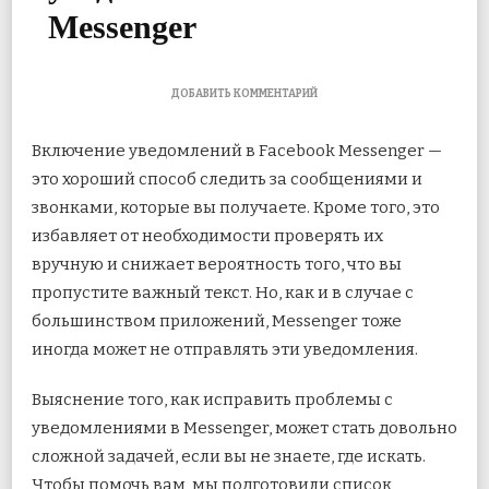
Messenger
К
ДОБАВИТЬ КОММЕНТАРИЙ
ЗАПИСИ
8
Включение уведомлений в Facebook Messenger —
ЛУЧШИХ
СПОСОБОВ
это хороший способ следить за сообщениями и
ИСПРАВИТЬ
звонками, которые вы получаете. Кроме того, это
НЕРАБОТАЮЩИЕ
УВЕДОМЛЕНИЯ
избавляет от необходимости проверять их
В
FACEBOOK
вручную и снижает вероятность того, что вы
MESSENGER
пропустите важный текст. Но, как и в случае с
большинством приложений, Messenger тоже
иногда может не отправлять эти уведомления.
Выяснение того, как исправить проблемы с
уведомлениями в Messenger, может стать довольно
сложной задачей, если вы не знаете, где искать.
Чтобы помочь вам, мы подготовили список