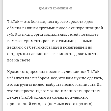
К
ДОБАВИТЬ КОММЕНТАРИЙ
ЗАПИСИ
КАК
TikTok — это больше, чем просто средство для
ДОБАВИТЬ
МУЗЫКУ
обмена вашими крутыми видео с синхронизацией
В
губ. Эта платформа социальных сетей позволяет
ВИДЕО
TIKTOK
вам экспериментировать с самыми разными
(И
ДРУГИЕ
вещами: от безумных задач и розыгрышей до
КРУТЫЕ
остроумных диалогов — вы можете делать почти
ТРЮКИ)
все на свете.
Кроме того, арсенал песен и аудиоклипов TikTok
избалует вас выбором. Все, что вам нужно сделать,
это загрузить видео, выбрать песню и записать. Да,
это так просто. И, возможно, именно эта простота
делает TikTok одним из самых популярных
приложений сегодня (помимо всего прочего).