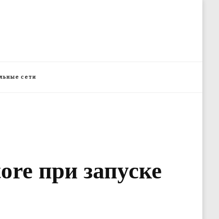
льные сети
ore при запуске