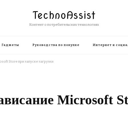
TechnoAssist
Контент о потребительских технологиях
Гаджеты
Руководства по покупке
Интернет и социа
soft Store при запуске загрузки
висание Microsoft St