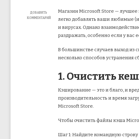
Магазин Microsoft Store — лучшее
ДОБАВИТЬ
КОММЕНТАРИЙ
легко добавлять ваши любимые (
К
и вирусах. Однако взаимодействие
ЗАПИСИ
КАК
раздражать, особенно если у вас 
ИСПРАВИТЬ
ЗАВИСАНИЕ
В большинстве случаев выход из с
MICROSOFT
STORE
несколько способов устранения сбо
ПРИ
ЗАПУСКЕ
ЗАГРУЗКИ
1. Очистить кеш
Кэширование — это и благо, и вред
производительность и время загр
Microsoft Store.
Чтобы очистить файлы кэша Micro
Шаг 1: Найдите командную строку