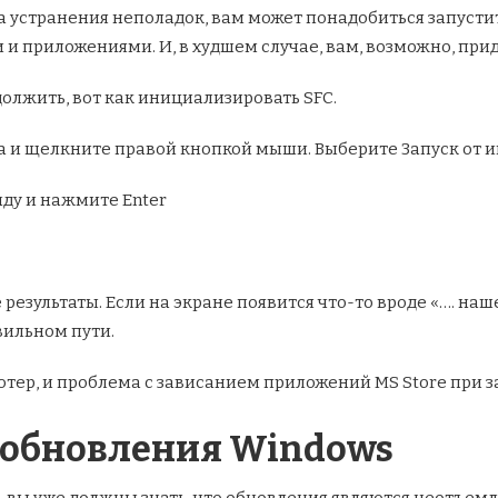
а устранения неполадок, вам может понадобиться запустит
 приложениями. И, в худшем случае, вам, возможно, при
должить, вот как инициализировать SFC.
а и щелкните правой кнопкой мыши. Выберите Запуск от 
ду и нажмите Enter
результаты. Если на экране появится что-то вроде «…. н
вильном пути.
ютер, и проблема с зависанием приложений MS Store при 
а обновления Windows