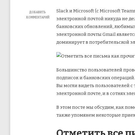
Slack и Microsoft (с Microsoft Te
ДОБАВИТЬ
КОММЕНТАРИЙ
электронной почтой никуда не де
К
банковских обновлений, любимых
ЗАПИСИ
КАК
электронной почты Gmail является
ПОМЕТИТЬ
доминирует в потребительской эл
ВСЕ
ЭЛЕКТРОННЫЕ
ПИСЬМА
КАК
ПРОЧИТАННЫЕ
В
Большинство пользователей прове
GMAIL
подписок и банковских операций. 
Вы могли видеть пользователей с
электронной почте, и в сотнях э
В этом посте мы обсудим, как по
также упомянем некоторые приемы
Отметить все п