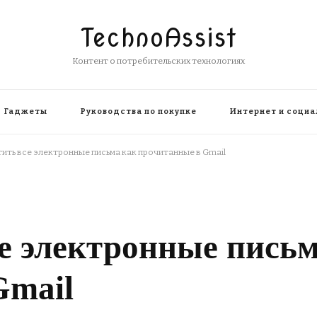
TechnoAssist
Контент о потребительских технологиях
Гаджеты
Руководства по покупке
Интернет и социа
ить все электронные письма как прочитанные в Gmail
е электронные письм
Gmail