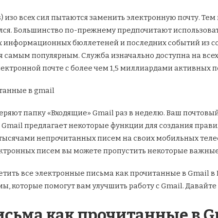
ams) изо всех сил пытаются заменить электронную почту. Те
лся. Большинство по-прежнему предпочитают использовать
 информационных бюллетеней и последних событий из со
 самым популярным. Служба изначально доступна на всех у
ектронной почте с более чем 1,5 миллиардами активных п
ряют папку «Входящие» Gmail раз в неделю. Ваш почтовый 
Gmail предлагает некоторые функции для создания правил,
 тысячами непрочитанных писем на своих мобильных телеф
лектронных писем вы можете пропустить некоторые важные
метить все электронные письма как прочитанные в Gmail в
, которые помогут вам улучшить работу с Gmail. Давайте
исьма как прочитанные в G