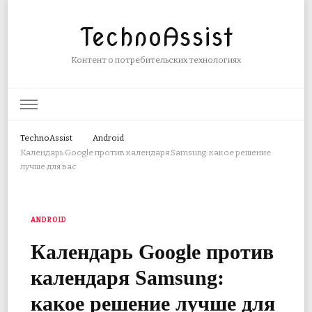
TechnoAssist
Контент о потребительских технологиях
TechnoAssist
Android
Календарь Google против календаря Samsung: какое решение
лучше для вас
ANDROID
Календарь Google против
календаря Samsung:
какое решение лучше для