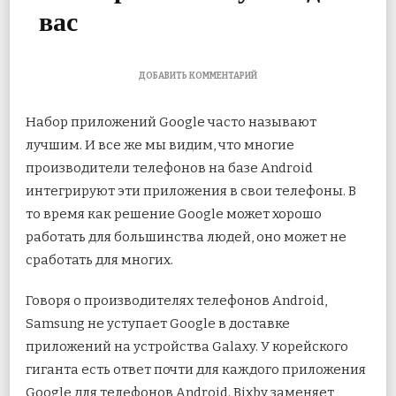
вас
К
ДОБАВИТЬ КОММЕНТАРИЙ
ЗАПИСИ
КАЛЕНДАРЬ
Набор приложений Google часто называют
GOOGLE
ПРОТИВ
лучшим. И все же мы видим, что многие
КАЛЕНДАРЯ
производители телефонов на базе Android
SAMSUNG:
КАКОЕ
интегрируют эти приложения в свои телефоны. В
РЕШЕНИЕ
ЛУЧШЕ
то время как решение Google может хорошо
ДЛЯ
работать для
большинства людей, оно может не
ВАС
сработать для многих.
Говоря о производителях телефонов Android,
Samsung не уступает Google в доставке
приложений на устройства Galaxy. У корейского
гиганта есть ответ почти для каждого приложения
Google для телефонов Android. Bixby заменяет